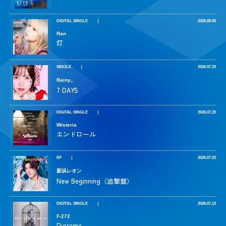
DIGITAL SINGLE
2026.08.05
Ran
灯
SINGLE
2026.07.29
Rainy。
7 DAYS
DIGITAL SINGLE
2026.07.29
Wisteria
エンドロール
EP
2026.07.22
新浜レオン
New Beginning（追撃盤）
DIGITAL SINGLE
2026.07.13
F-272
Diorama