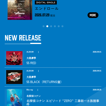
DIGITAL SINGLE
エンドロール
2026.07.29
MORE
配信
NEW
RELEASE
ALBUM
2026.09.01
大黒摩季
55 RED
ALBUM
2026.09.01
大黒摩季
55 BLACK（RETURNS盤）
Blu-ray
2026.08.26
名探偵コナン
名探偵コナン エピソード “ZERO” ⼯藤新⼀⽔族館事
件