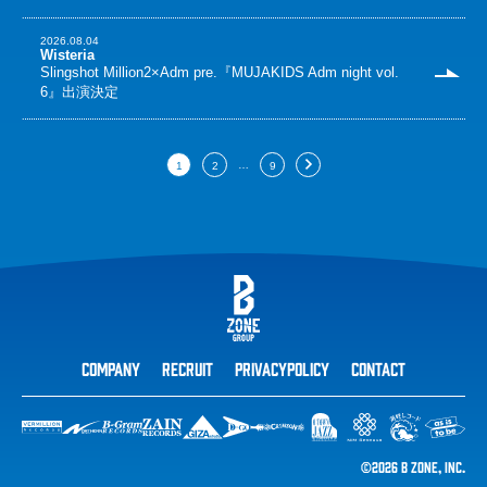
2026.08.04
Wisteria
Slingshot Million2×Adm pre.『MUJAKIDS Adm night vol.
6』出演決定
…
1
2
9
COMPANY
RECRUIT
PRIVACYPOLICY
CONTACT
©2026 B ZONE, Inc.